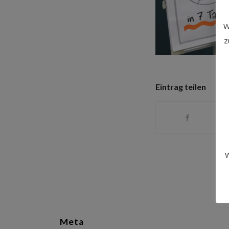
W
z
Eintrag teilen
W
Meta