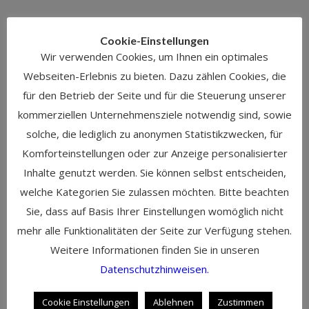
Meta
Cookie-Einstellungen
Anmelden
Wir verwenden Cookies, um Ihnen ein optimales
Eintrags-Feed
Webseiten-Erlebnis zu bieten. Dazu zählen Cookies, die
Kommentar-Feed
für den Betrieb der Seite und für die Steuerung unserer
WordPress.org
kommerziellen Unternehmensziele notwendig sind, sowie
solche, die lediglich zu anonymen Statistikzwecken, für
Komforteinstellungen oder zur Anzeige personalisierter
Inhalte genutzt werden. Sie können selbst entscheiden,
Kontakt
welche Kategorien Sie zulassen möchten. Bitte beachten
Martin Cambeis
Sie, dass auf Basis Ihrer Einstellungen womöglich nicht
mehr alle Funktionalitäten der Seite zur Verfügung stehen.
Tel: +49 89 35 85 37 23
Weitere Informationen finden Sie in unseren
Mobil: +49 172 807 42 52
Datenschutzhinweisen.
eMail: martin@artofstorytelling.de
Cookie Einstellungen
Ablehnen
Zustimmen
Tannenstr. 10,