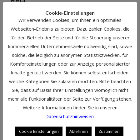
Meta
Anmelden
Cookie-Einstellungen
Eintrags-Feed
Wir verwenden Cookies, um Ihnen ein optimales
Kommentar-Feed
Webseiten-Erlebnis zu bieten. Dazu zählen Cookies, die
WordPress.org
für den Betrieb der Seite und für die Steuerung unserer
kommerziellen Unternehmensziele notwendig sind, sowie
solche, die lediglich zu anonymen Statistikzwecken, für
Komforteinstellungen oder zur Anzeige personalisierter
Kontakt
Inhalte genutzt werden. Sie können selbst entscheiden,
welche Kategorien Sie zulassen möchten. Bitte beachten
Martin Cambeis
Sie, dass auf Basis Ihrer Einstellungen womöglich nicht
Tel: +49 89 35 85 37 23
mehr alle Funktionalitäten der Seite zur Verfügung stehen.
Mobil: +49 172 807 42 52
Weitere Informationen finden Sie in unseren
eMail: martin@artofstorytelling.de
Datenschutzhinweisen.
Tannenstr. 10,
Cookie Einstellungen
Ablehnen
Zustimmen
82178 Puchheim