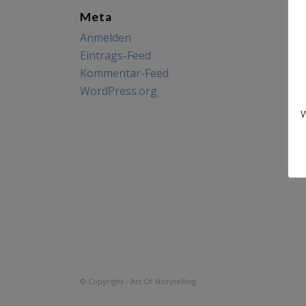
Meta
Anmelden
Eintrags-Feed
Kommentar-Feed
WordPress.org
W
© Copyright - Art Of Storytelling