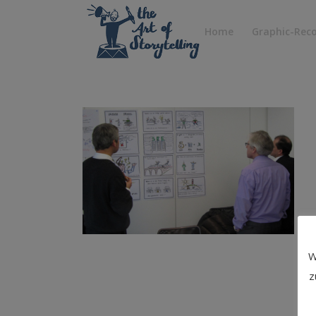
Home
Graphic-Rec
W
z