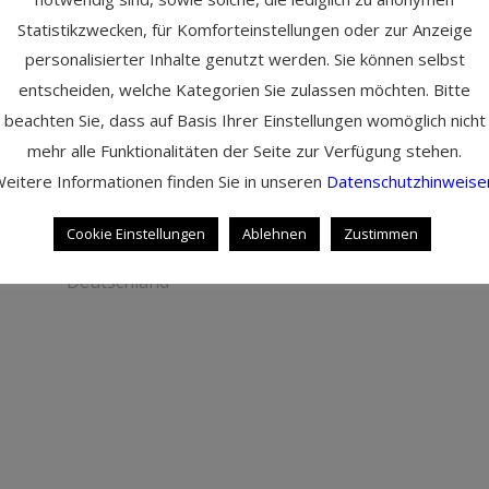
Kontakt
Statistikzwecken, für Komforteinstellungen oder zur Anzeige
personalisierter Inhalte genutzt werden. Sie können selbst
Martin Cambeis
entscheiden, welche Kategorien Sie zulassen möchten. Bitte
Tel: +49 89 35 85 37 23
beachten Sie, dass auf Basis Ihrer Einstellungen womöglich nicht
Mobil: +49 172 807 42 52
mehr alle Funktionalitäten der Seite zur Verfügung stehen.
eMail: martin@artofstorytelling.de
eitere Informationen finden Sie in unseren
Datenschutzhinweise
Tannenstr. 10,
Cookie Einstellungen
Ablehnen
Zustimmen
82178 Puchheim
Deutschland