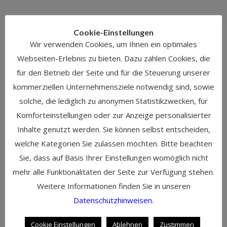
Meta
Cookie-Einstellungen
Anmelden
Wir verwenden Cookies, um Ihnen ein optimales
Eintrags-Feed
Webseiten-Erlebnis zu bieten. Dazu zählen Cookies, die
Kommentar-Feed
für den Betrieb der Seite und für die Steuerung unserer
WordPress.org
kommerziellen Unternehmensziele notwendig sind, sowie
solche, die lediglich zu anonymen Statistikzwecken, für
Komforteinstellungen oder zur Anzeige personalisierter
Inhalte genutzt werden. Sie können selbst entscheiden,
Kontakt
welche Kategorien Sie zulassen möchten. Bitte beachten
Sie, dass auf Basis Ihrer Einstellungen womöglich nicht
Martin Cambeis
mehr alle Funktionalitäten der Seite zur Verfügung stehen.
Tel: +49 89 35 85 37 23
Weitere Informationen finden Sie in unseren
Mobil: +49 172 807 42 52
Datenschutzhinweisen.
eMail: martin@artofstorytelling.de
Cookie Einstellungen
Ablehnen
Zustimmen