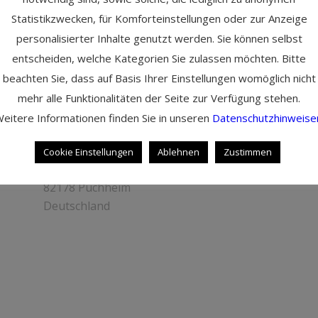
Statistikzwecken, für Komforteinstellungen oder zur Anzeige
personalisierter Inhalte genutzt werden. Sie können selbst
Kontakt
entscheiden, welche Kategorien Sie zulassen möchten. Bitte
Martin Cambeis
beachten Sie, dass auf Basis Ihrer Einstellungen womöglich nicht
Tel: +49 89 35 85 37 23
mehr alle Funktionalitäten der Seite zur Verfügung stehen.
Mobil: +49 172 807 42 52
eitere Informationen finden Sie in unseren
Datenschutzhinweise
eMail: martin@artofstorytelling.de
Cookie Einstellungen
Ablehnen
Zustimmen
Tannenstr. 10,
82178 Puchheim
Deutschland