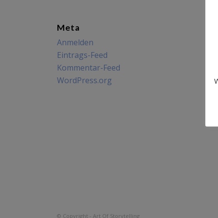
Meta
Anmelden
Eintrags-Feed
Kommentar-Feed
WordPress.org
W
© Copyright - Art Of Storytelling