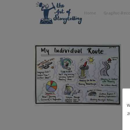
Home
Graphic-Rec
W
z